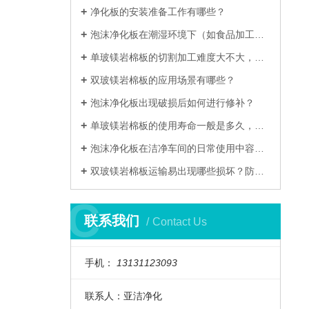
净化板的安装准备工作有哪些？​
泡沫净化板在潮湿环境下（如食品加工净化车间）使用，如何防止出现霉变现象？​
单玻镁岩棉板的切割加工难度大不大，有哪些注意事项？​
双玻镁岩棉板的应用场景有哪些？
泡沫净化板出现破损后如何进行修补？​
单玻镁岩棉板的使用寿命一般是多久，怎样延长其使用年限？​
泡沫净化板在洁净车间的日常使用中容易出现哪些问题？​
双玻镁岩棉板运输易出现哪些损坏？防护措施？
C
C
联系我们
Contact Us
手机：
13131123093
联系人：
亚洁净化