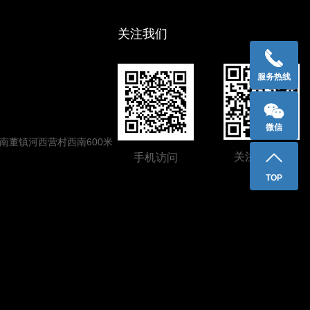
关注我们
服务热线
微信
南董镇河西营村西南600米
关注公众号
手机访问
TOP