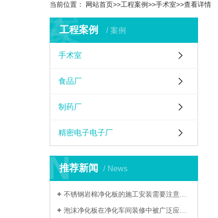
当前位置：
网站首页
>>
工程案例
>>
手术室
>>
查看详情
A
案
工程案例
案例
手术室
食品厂
制药厂
精密电子电子厂
N
N
推荐新闻
News
不锈钢岩棉净化板的施工安装需要注意哪些细节？
泡沫净化板在净化车间装修中被广泛应用的核心优势是什么？​