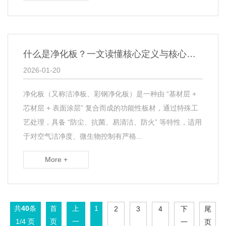
什么是净化板？一文读懂核心定义与核心价值
2026-01-20
净化板（又称洁净板、彩钢净化板）是一种由 “基材层 +
芯材层 + 表面涂层” 复合而成的功能性板材，通过特殊工
艺处理，具备 “防尘、抗菌、易清洁、防火” 等特性，适用
于对空气洁净度、微生物控制有严格...
More +
共
40
条
首
上
1
2
3
4
下
尾
1/4 页
页
一
一
页