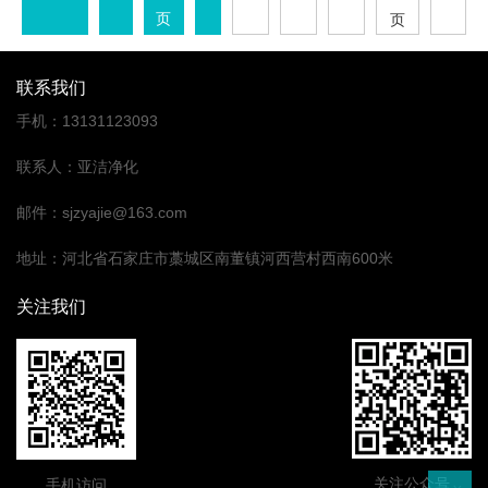
页
页
联系我们
手机
：
13131123093
联系人
：
亚洁净化
邮件
：
sjzyajie@163.com
地址
：
河北省石家庄市藁城区南董镇河西营村西南600米
关注我们
关注公众号
手机访问