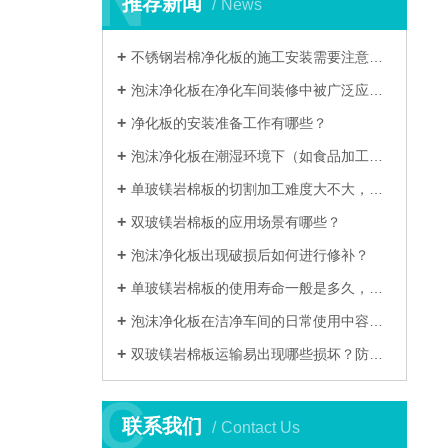
N
N
推荐新闻
News
不锈钢岩棉净化板的施工安装需要注意哪些细节？
泡沫净化板在净化车间装修中被广泛应用的核心优势是什么？​
净化板的安装准备工作有哪些？​
泡沫净化板在潮湿环境下（如食品加工净化车间）使用，如何防止出现霉变现象？​
单玻镁岩棉板的切割加工难度大不大，有哪些注意事项？​
双玻镁岩棉板的应用场景有哪些？
泡沫净化板出现破损后如何进行修补？​
单玻镁岩棉板的使用寿命一般是多久，怎样延长其使用年限？​
泡沫净化板在洁净车间的日常使用中容易出现哪些问题？​
双玻镁岩棉板运输易出现哪些损坏？防护措施？
C
C
联系我们
Contact Us