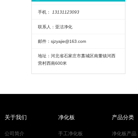
手机：
13131123093
联系人：
亚洁净化
邮件：
sjzyajie@163.com
地址：
河北省石家庄市藁城区南董镇河西
营村西南600米
关于我们
净化板
产品分类
公司简介
手工净化板
净化板产品