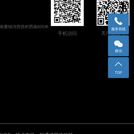
南董镇河西营村西南600米
服务热线
关注公众号
手机访问
微信
TOP