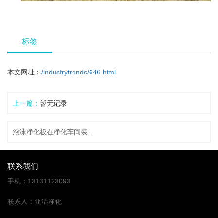
标签
本文网址：
/industrytrends/646.html
上一篇：
暂无记录
泡沫净化板在净化车间装修中被广泛应用的核心优势是什么？​
联系我们
手机
：
13131123093
联系人
：
亚洁净化