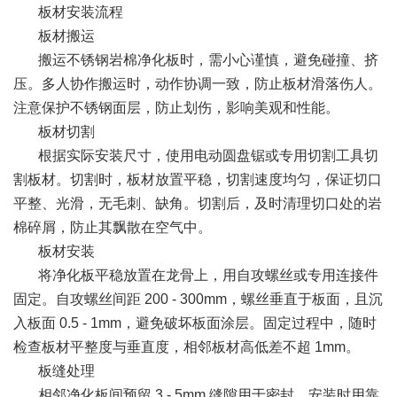
板材安装流程
板材搬运
搬运
不锈钢岩棉净化板
时，需小心谨慎，避免碰撞、挤
压。多人协作搬运时，动作协调一致，防止板材滑落伤人。
注意保护不锈钢面层，防止划伤，影响美观和性能。
板材切割
根据实际安装尺寸，使用电动圆盘锯或专用切割工具切
割板材。切割时，板材放置平稳，切割速度均匀，保证切口
平整、光滑，无毛刺、缺角。切割后，及时清理切口处的岩
棉碎屑，防止其飘散在空气中。
板材安装
将净化板平稳放置在龙骨上，用自攻螺丝或专用连接件
固定。自攻螺丝间距 200 - 300mm，螺丝垂直于板面，且沉
入板面 0.5 - 1mm，避免破坏板面涂层。固定过程中，随时
检查板材平整度与垂直度，相邻板材高低差不超 1mm。
板缝处理
相邻净化板间预留 3 - 5mm 缝隙用于密封。安装时用靠