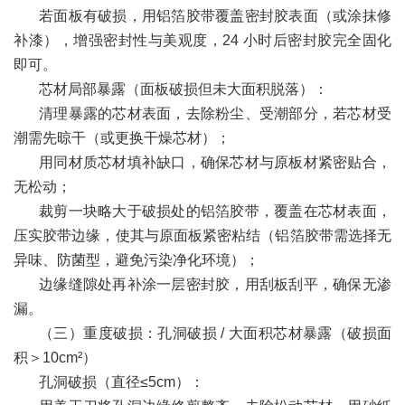
若面板有破损，用铝箔胶带覆盖密封胶表面（或涂抹修
补漆），增强密封性与美观度，24 小时后密封胶完全固化
即可。
芯材局部暴露（面板破损但未大面积脱落）：
清理暴露的芯材表面，去除粉尘、受潮部分，若芯材受
潮需先晾干（或更换干燥芯材）；
用同材质芯材填补缺口，确保芯材与原板材紧密贴合，
无松动；
裁剪一块略大于破损处的铝箔胶带，覆盖在芯材表面，
压实胶带边缘，使其与原面板紧密粘结（铝箔胶带需选择无
异味、防菌型，避免污染净化环境）；
边缘缝隙处再补涂一层密封胶，用刮板刮平，确保无渗
漏。
（三）重度破损：孔洞破损 / 大面积芯材暴露（破损面
积＞10cm²）
孔洞破损（直径≤5cm）：