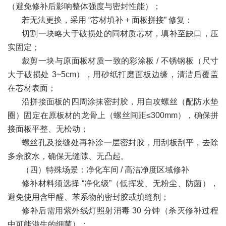
（避免修补后影响整体强度与密封性能）；
若无法更换，采用 “芯材填补 + 面板拼接” 修复：
切割一块略大于破损处的同材质芯材，填补至缺口，压
实固定；
裁剪一块与原面板材质一致的彩涂板 / 不锈钢板（尺寸
大于破损处 3~5cm），用砂纸打磨面板边缘，清洁后覆盖
在芯材表面；
沿拼接面板的四周涂抹密封胶，用自攻螺丝（配防水垫
圈）固定在原板材的龙骨上（螺丝间距≤300mm），确保拼
接面板平整、无松动；
螺丝孔及接缝处再补涂一层密封胶，用刮板刮平，去除
多余胶水，确保无缝隙、无凸起。
（四）特殊场景：净化车间 / 高洁净度区域修补
修补材料须选择 “净化级”（低挥发、无粉尘、防菌），
避免使用含甲醛、苯系物的密封胶或填缝剂；
修补后需用紫外线灯照射消毒 30 分钟（杀灭修补过程
中可能滋生的细菌）；