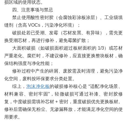
损区域的使用状态。
四、注意事项与禁忌
禁止使用酸性密封胶（会腐蚀彩涂板涂层）、工业级填
缝剂（含高 VOCs，污染净化环境）；
破损处若已受潮、发霉（芯材发黑、有异味），需先更
换受潮芯材，再进行修补，避免霉菌扩散；
大面积破损（如破损面积超过板材面积的 1/3）或芯材
严重老化、腐烂时，不建议修补，应直接更换整块板材，确
保结构强度与净化性能；
修补过程中产生的碎屑、废胶需及时清理，避免污染净
化空间，废料按环保要求分类处置。
综上，
泡沫净化板
的破损修补核心是 “适配净化场景、
材料兼容、密封牢固”，轻微破损可通过补漆、密封胶修
复，中度破损需填补芯材 + 密封，重度破损优先更换板材。
修补后需确保无粉尘、无渗漏释放，才能满足净化空间的使
用要求。