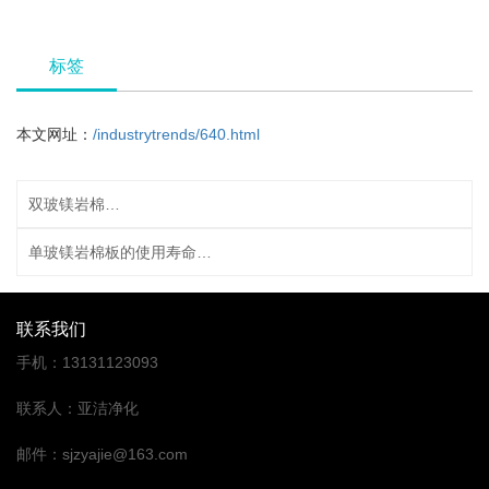
标签
本文网址：
/industrytrends/640.html
双玻镁岩棉板的应用场景有哪些？
单玻镁岩棉板的使用寿命一般是多久，怎样延长其使用年限？​
联系我们
手机
：
13131123093
联系人
：
亚洁净化
邮件
：
sjzyajie@163.com