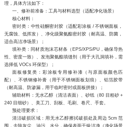
理，具体方法如下：
一、修补前准备：工具与材料选型（适配净化场景）
核心材料：
密封类：中性硅酮密封胶（适配彩涂板 / 不锈钢面板，
无腐蚀、低挥发）、净化级聚氨酯密封胶（耐高温、防菌，
适合高洁净场景）；
填补类：同材质泡沫芯材条（EPS/XPS/PU，确保导热
性、密度一致）、发泡聚氨酯填缝剂（用于大孔洞填补，需
选择低 VOCs 环保型）；
面板修复类：彩涂板专用修补漆（与原面板颜色匹
配）、不锈钢修补膏（用于不锈钢面板划痕）、铝箔胶带
（耐高温、防渗漏，用于临时密封或面板拼接）；
辅助材料：无水乙醇（清洁表面）、砂纸（80 目粗砂 +
240 目细砂）、美工刀、刮板、毛刷、卷尺、手套。
预处理要求：
清洁破损区域：用无水乙醇擦拭破损处及周边 5cm 范
围，去除灰尘、油污、水分，确保表面干燥洁净（净化场景