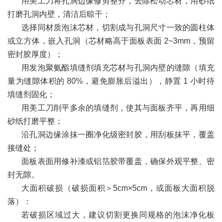
用美工刀将孔洞边缘修剪整齐，去除松动芯材，用砂纸
打磨孔洞内壁，清洁后晾干；
选择同材质泡沫芯材，切割成与孔洞尺寸一致的圆柱体
或立方体，嵌入孔洞（芯材略高于面板表面 2~3mm，预留
密封胶厚度）；
用发泡聚氨酯填缝剂填充芯材与孔洞内壁的缝隙（填充
量为缝隙体积的 80%，避免膨胀后溢出），静置 1 小时待
填缝剂固化；
用美工刀削平多余的填缝剂，使其与面板齐平，再用细
砂纸打磨平整；
沿孔洞边缘涂抹一圈净化级密封胶，用刮板抹平，覆盖
接缝处；
面板表面用修补漆或铝箔胶带覆盖，确保外观平整、密
封无隙。
大面积破损（破损面积＞5cm×5cm，或面板大面积脱
落）：
若破损区域过大，建议切割更换同规格的泡沫净化板