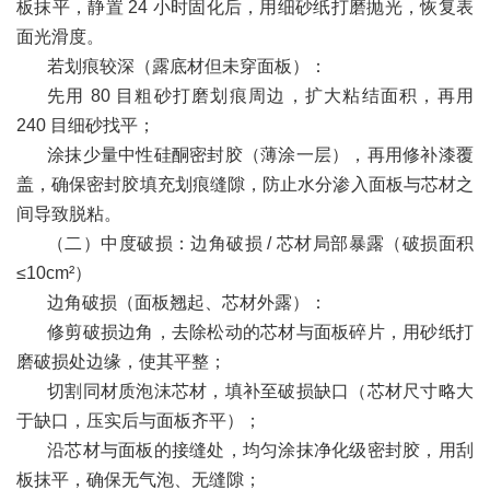
板抹平，静置 24 小时固化后，用细砂纸打磨抛光，恢复表
面光滑度。
若划痕较深（露底材但未穿面板）：
先用 80 目粗砂打磨划痕周边，扩大粘结面积，再用
240 目细砂找平；
涂抹少量中性硅酮密封胶（薄涂一层），再用修补漆覆
盖，确保密封胶填充划痕缝隙，防止水分渗入面板与芯材之
间导致脱粘。
（二）中度破损：边角破损 / 芯材局部暴露（破损面积
≤10cm²）
边角破损（面板翘起、芯材外露）：
修剪破损边角，去除松动的芯材与面板碎片，用砂纸打
磨破损处边缘，使其平整；
切割同材质泡沫芯材，填补至破损缺口（芯材尺寸略大
于缺口，压实后与面板齐平）；
沿芯材与面板的接缝处，均匀涂抹净化级密封胶，用刮
板抹平，确保无气泡、无缝隙；