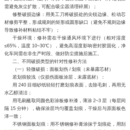
需避免灰尘扩散，可配合吸尘器清理碎屑）；
修整破损边缘：用美工刀将破损处的尖锐边缘、松动芯
材修剪平整，形成规则的矩形或圆形缺口（避免不规则边缘
导致修补材料粘结不牢）；
干燥环境：修补需在干燥通风环境下进行（相对湿度
≤65%，温度 10~30℃），避免高湿度影响密封胶固化，净
化车间需在非生产时段、做好防尘措施后施工。
二、不同破损类型的针对性修补方法
（一）轻微破损：面板划伤 / 划痕（未暴露芯材）
若划痕较浅（仅损伤面板涂层，未露底材）：
用 240 目细砂纸轻轻打磨划痕表面，去除毛刺，再用无
水乙醇清洁；
用毛刷蘸取同颜色彩涂板修补漆，薄涂 2~3 层（每层间
隔 15 分钟），确保涂层均匀覆盖划痕，干燥后与原面板色
泽一致；
不锈钢面板划痕：用不锈钢修补膏涂抹于划痕处，用刮